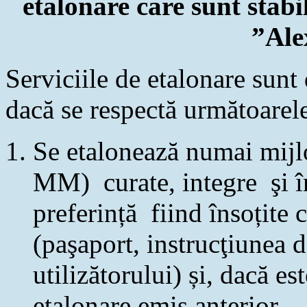
etalonare care sunt stab
”Ale
Serviciile de etalonare sunt 
dacă se respectă următoarel
Se etalonează numai mijl
MM) curate, integre şi î
preferință fiind însoțite
(paşaport, instrucţiunea 
utilizătorului) și, dacă es
etalonare emis anterior.