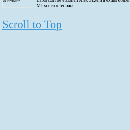
Laboratorl de etalonări Alex Sixtem a extins domen
M1 și mai inferioară.
Scroll to Top